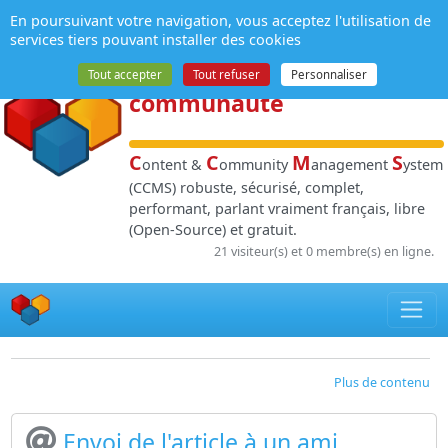
Panneau de gestion des cookies
En poursuivant votre navigation, vous acceptez l'utilisation de
NPDS
:
Gestion de
services tiers pouvant installer des cookies
contenu
et de
Tout accepter
Tout refuser
Personnaliser
communauté
C
C
M
S
ontent &
ommunity
anagement
ystem
(CCMS) robuste, sécurisé, complet,
performant, parlant vraiment français, libre
(Open-Source) et gratuit.
21 visiteur(s) et 0 membre(s) en ligne.
Plus de contenu
Envoi de l'article à un ami