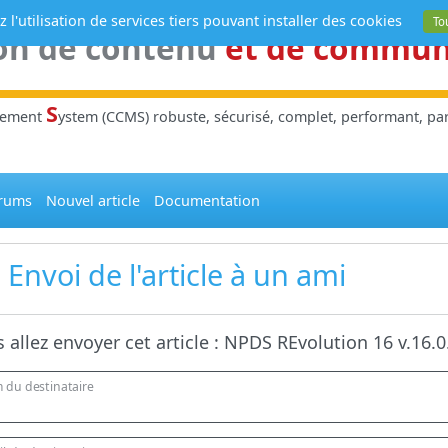
 l'utilisation de services tiers pouvant installer des cookies
To
on de contenu
et de commu
S
gement
ystem (CCMS) robuste, sécurisé, complet, performant, parl
rums
Nouvel article
Documentation
Envoi de l'article à un ami
 allez envoyer cet article :
NPDS REvolution 16 v.16.0
 du destinataire