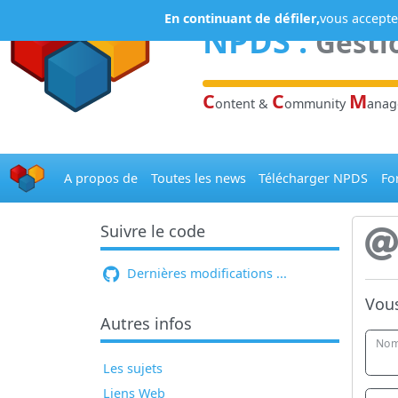
Panneau de gestion des cookies
En continuant de défiler,
vous acceptez
NPDS
:
Gesti
C
C
M
ontent &
ommunity
ana
A propos de
Toutes les news
Télécharger NPDS
Fo
Suivre le code
Dernières modifications ...
Vous
Autres infos
Nom
Les sujets
Liens Web