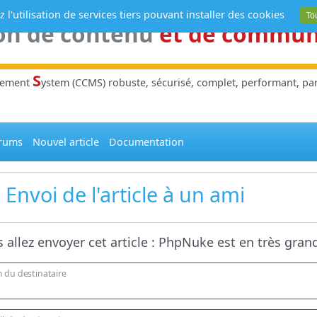
 l'utilisation de services tiers pouvant installer des cookies
To
on de contenu
et de commu
S
gement
ystem (CCMS) robuste, sécurisé, complet, performant, parl
rums
Nouvel article
Documentation
Envoi de l'article à un ami
 allez envoyer cet article :
PhpNuke est en très gran
 du destinataire