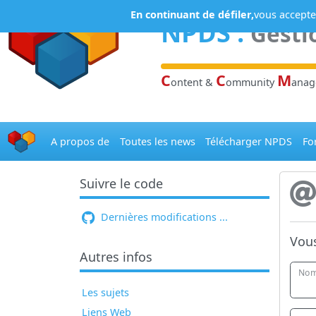
Panneau de gestion des cookies
En continuant de défiler,
vous acceptez
NPDS
:
Gesti
C
C
M
ontent &
ommunity
ana
A propos de
Toutes les news
Télécharger NPDS
Fo
Suivre le code
Dernières modifications ...
Vous
Autres infos
Nom
Les sujets
Liens Web