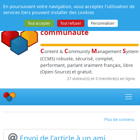
Panneau de gestion des cookies
En poursuivant votre navigation, vous acceptez l'utilisation de
NPDS
:
Gestion de
services tiers pouvant installer des cookies
contenu
et de
Tout accepter
Tout refuser
Personnaliser
communauté
C
C
M
S
ontent &
ommunity
anagement
ystem
(CCMS) robuste, sécurisé, complet,
performant, parlant vraiment français, libre
(Open-Source) et gratuit.
27 visiteur(s) et 0 membre(s) en ligne.
Plus de contenu
Envoi de l'article à un ami