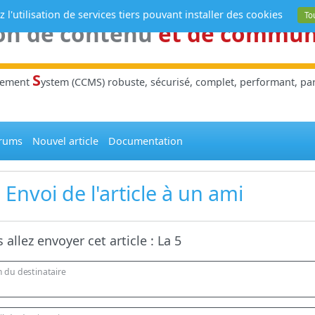
 l'utilisation de services tiers pouvant installer des cookies
To
on de contenu
et de commu
S
gement
ystem (CCMS) robuste, sécurisé, complet, performant, parl
rums
Nouvel article
Documentation
Envoi de l'article à un ami
 allez envoyer cet article :
La 5
 du destinataire