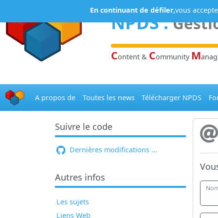
Panneau de gestion des cookies
En continuant de défiler,
vous acceptez
NPDS
:
Gesti
C
C
M
ontent &
ommunity
ana
A propos de
Toutes les news
Télécharger NPDS
Fo
Suivre le code
Dernières modifications ...
Vous
Autres infos
Nom
Les sujets
Liens Web