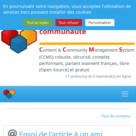
Panneau de gestion des cookies
En poursuivant votre navigation, vous acceptez l'utilisation de
NPDS
:
Gestion de
services tiers pouvant installer des cookies
contenu
et de
Tout accepter
Tout refuser
Personnaliser
communauté
C
C
M
S
ontent &
ommunity
anagement
ystem
(CCMS) robuste, sécurisé, complet,
performant, parlant vraiment français, libre
(Open-Source) et gratuit.
17 visiteur(s) et 0 membre(s) en ligne.
Plus de contenu
Envoi de l'article à un ami