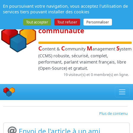
Panneau de gestion des cookies
En poursuivant votre navigation, vous acceptez l'utilisation de
NPDS
:
Gestion de
services tiers pouvant installer des cookies
contenu
et de
Tout accepter
Tout refuser
Personnaliser
communauté
C
C
M
S
ontent &
ommunity
anagement
ystem
(CCMS) robuste, sécurisé, complet,
performant, parlant vraiment français, libre
(Open-Source) et gratuit.
19 visiteur(s) et 0 membre(s) en ligne.
Plus de contenu
Envoi de l'article à un ami