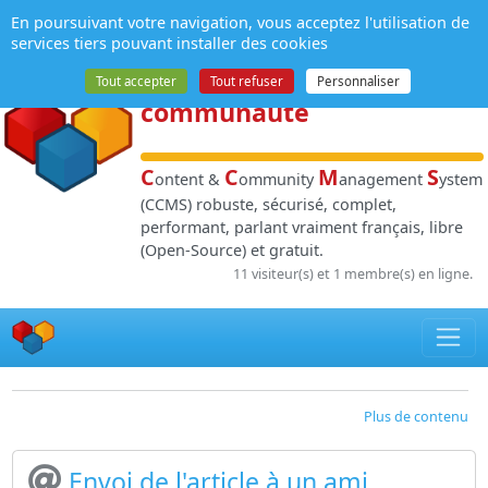
Panneau de gestion des cookies
En poursuivant votre navigation, vous acceptez l'utilisation de
NPDS
:
Gestion de
services tiers pouvant installer des cookies
contenu
et de
Tout accepter
Tout refuser
Personnaliser
communauté
C
C
M
S
ontent &
ommunity
anagement
ystem
(CCMS) robuste, sécurisé, complet,
performant, parlant vraiment français, libre
(Open-Source) et gratuit.
11 visiteur(s) et 1 membre(s) en ligne.
Plus de contenu
Envoi de l'article à un ami