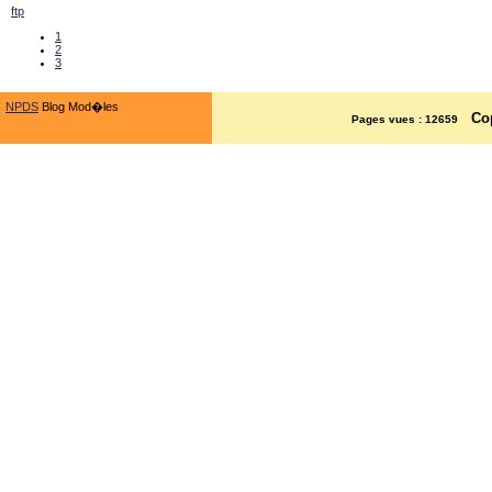
ftp
1
2
3
NPDS
Blog Mod�les
Co
Pages vues : 12659