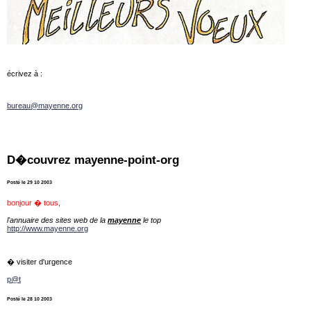
écrivez à :
bureau@mayenne.org
D�couvrez mayenne-point-org
Posté le 29 10 2003
bonjour � tous,
l'annuaire des sites web de la
mayenne
le top
http://www.mayenne.org
� visiter d'urgence
p@t
Posté le 28 10 2003