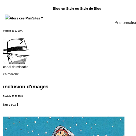
Panneau de gestion des cookies
En poursuivant votre navigation, vous acceptez l'utilisation de
Blog en Style ou Style de Blog
installer des cookies
Alors ces MiniSites ?
Tout accepter
Tout refuser
Personnalis
Posté le 16 02 2006
essai de ministite
ça marche
inclusion d'images
Posté le 03 01 2005
j'an veux !