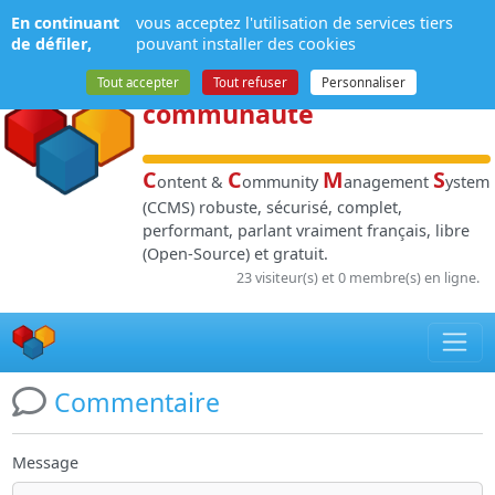
Panneau de gestion des cookies
En continuant
vous acceptez l'utilisation de services tiers
NPDS
:
Gestion de
de défiler,
pouvant installer des cookies
contenu
et de
Tout accepter
Tout refuser
Personnaliser
communauté
C
C
M
S
ontent &
ommunity
anagement
ystem
(CCMS) robuste, sécurisé, complet,
performant, parlant vraiment français, libre
(Open-Source) et gratuit.
23 visiteur(s) et 0 membre(s) en ligne.
Commentaire
Message