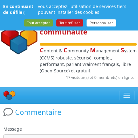
Panneau de gestion des cookies
En continuant
vous acceptez l'utilisation de services tiers
NPDS
:
Gestion de
de défiler,
pouvant installer des cookies
contenu
et de
Tout accepter
Tout refuser
Personnaliser
communauté
C
C
M
S
ontent &
ommunity
anagement
ystem
(CCMS) robuste, sécurisé, complet,
performant, parlant vraiment français, libre
(Open-Source) et gratuit.
17 visiteur(s) et 0 membre(s) en ligne.
Commentaire
Message