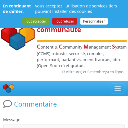
Panneau de gestion des cookies
En continuant
vous acceptez l'utilisation de services tiers
NPDS
:
Gestion de
de défiler,
pouvant installer des cookies
contenu
et de
Tout accepter
Tout refuser
Personnaliser
communauté
C
C
M
S
ontent &
ommunity
anagement
ystem
(CCMS) robuste, sécurisé, complet,
performant, parlant vraiment français, libre
(Open-Source) et gratuit.
13 visiteur(s) et 0 membre(s) en ligne.
Commentaire
Message