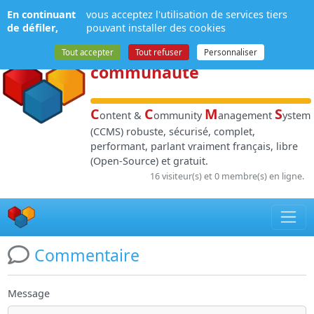
Panneau de gestion des cookies
En continuant
vous acceptez l'utilisation de services tiers
NPDS
:
Gestion de
de défiler,
pouvant installer des cookies
contenu
et de
Tout accepter
Tout refuser
Personnaliser
communauté
C
C
M
S
ontent &
ommunity
anagement
ystem
(CCMS) robuste, sécurisé, complet,
performant, parlant vraiment français, libre
(Open-Source) et gratuit.
16 visiteur(s) et 0 membre(s) en ligne.
Commentaire
Message