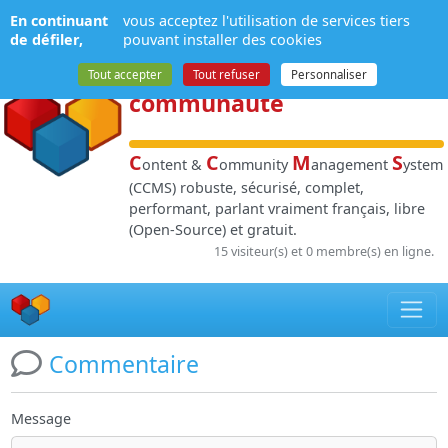
Panneau de gestion des cookies
En continuant
vous acceptez l'utilisation de services tiers
NPDS
:
Gestion de
de défiler,
pouvant installer des cookies
contenu
et de
Tout accepter
Tout refuser
Personnaliser
communauté
C
C
M
S
ontent &
ommunity
anagement
ystem
(CCMS) robuste, sécurisé, complet,
performant, parlant vraiment français, libre
(Open-Source) et gratuit.
15 visiteur(s) et 0 membre(s) en ligne.
Commentaire
Message