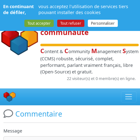
Panneau de gestion des cookies
En continuant
vous acceptez l'utilisation de services tiers
NPDS
:
Gestion de
de défiler,
pouvant installer des cookies
contenu
et de
Tout accepter
Tout refuser
Personnaliser
communauté
C
C
M
S
ontent &
ommunity
anagement
ystem
(CCMS) robuste, sécurisé, complet,
performant, parlant vraiment français, libre
(Open-Source) et gratuit.
22 visiteur(s) et 0 membre(s) en ligne.
Commentaire
Message