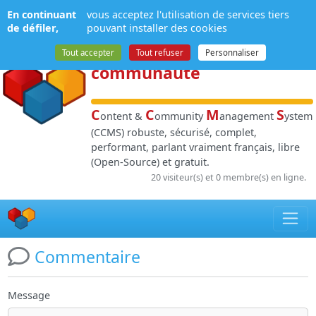
Panneau de gestion des cookies
En continuant
vous acceptez l'utilisation de services tiers
NPDS
:
Gestion de
de défiler,
pouvant installer des cookies
contenu
et de
Tout accepter
Tout refuser
Personnaliser
communauté
C
C
M
S
ontent &
ommunity
anagement
ystem
(CCMS) robuste, sécurisé, complet,
performant, parlant vraiment français, libre
(Open-Source) et gratuit.
20 visiteur(s) et 0 membre(s) en ligne.
Commentaire
Message