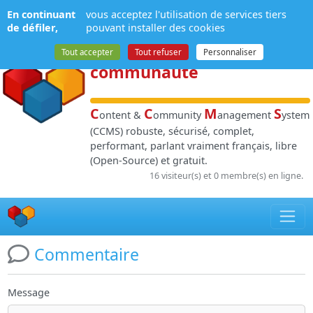
Panneau de gestion des cookies
En continuant
vous acceptez l'utilisation de services tiers
NPDS
:
Gestion de
de défiler,
pouvant installer des cookies
contenu
et de
Tout accepter
Tout refuser
Personnaliser
communauté
C
C
M
S
ontent &
ommunity
anagement
ystem
(CCMS) robuste, sécurisé, complet,
performant, parlant vraiment français, libre
(Open-Source) et gratuit.
16 visiteur(s) et 0 membre(s) en ligne.
Commentaire
Message