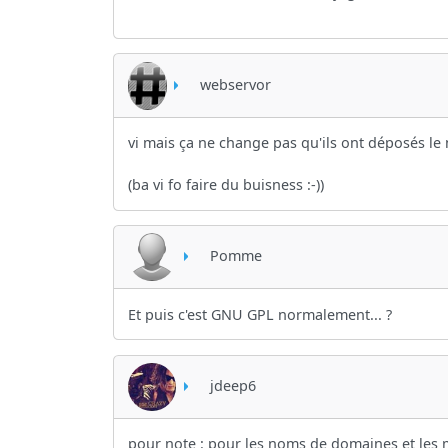
webservor
vi mais ça ne change pas qu'ils ont déposés l
(ba vi fo faire du buisness :-))
Pomme
Et puis c'est GNU GPL normalement... ?
jdeep6
pour note : pour les noms de domaines et les 