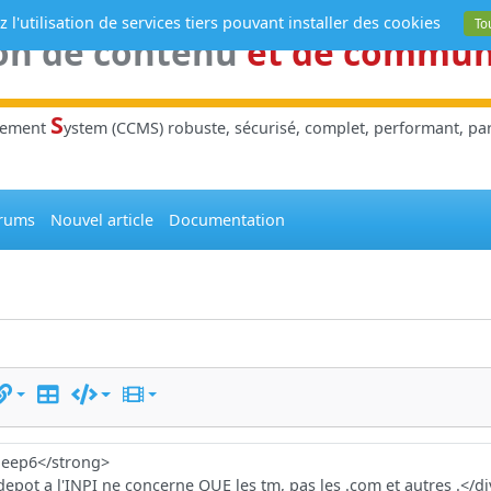
 l'utilisation de services tiers pouvant installer des cookies
To
on de contenu
et de commu
S
gement
ystem (CCMS) robuste, sécurisé, complet, performant, parl
rums
Nouvel article
Documentation