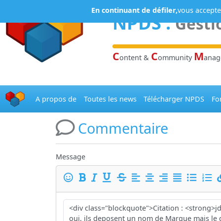
Panneau de gestion des cookies
En continuant de défiler,
vous acceptez
NPDS
:
Gesti
C
C
M
ontent &
ommunity
ana
A propos de
Toutes les news
Télécharger NPDS
Fo
Commentaire
Message