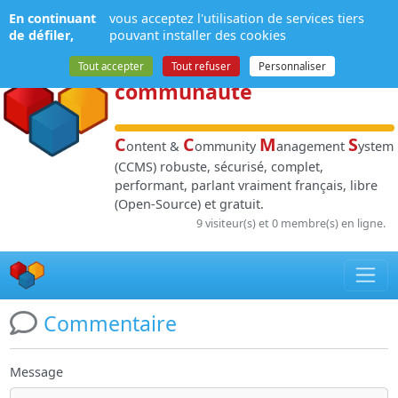
Panneau de gestion des cookies
En continuant
vous acceptez l'utilisation de services tiers
NPDS
:
Gestion de
de défiler,
pouvant installer des cookies
contenu
et de
Tout accepter
Tout refuser
Personnaliser
communauté
C
C
M
S
ontent &
ommunity
anagement
ystem
(CCMS) robuste, sécurisé, complet,
performant, parlant vraiment français, libre
(Open-Source) et gratuit.
9 visiteur(s) et 0 membre(s) en ligne.
Commentaire
Message