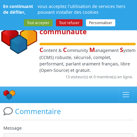
Panneau de gestion des cookies
En continuant
vous acceptez l'utilisation de services tiers
NPDS
:
Gestion de
de défiler,
pouvant installer des cookies
contenu
et de
Tout accepter
Tout refuser
Personnaliser
communauté
C
C
M
S
ontent &
ommunity
anagement
ystem
(CCMS) robuste, sécurisé, complet,
performant, parlant vraiment français, libre
(Open-Source) et gratuit.
13 visiteur(s) et 0 membre(s) en ligne.
Commentaire
Message