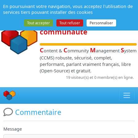
Panneau de gestion des cookies
En poursuivant votre navigation, vous acceptez l'utilisation de
NPDS
:
Gestion de
services tiers pouvant installer des cookies
contenu
et de
Tout accepter
Tout refuser
Personnaliser
communauté
C
C
M
S
ontent &
ommunity
anagement
ystem
(CCMS) robuste, sécurisé, complet,
performant, parlant vraiment français, libre
(Open-Source) et gratuit.
19 visiteur(s) et 0 membre(s) en ligne.
Commentaire
Message