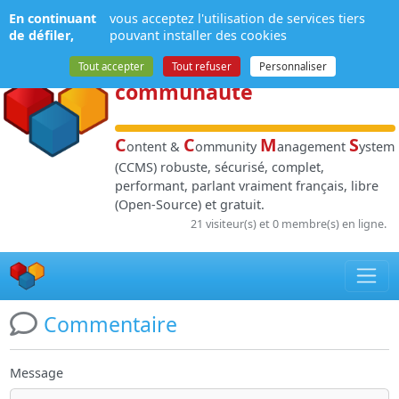
Panneau de gestion des cookies
En continuant
vous acceptez l'utilisation de services tiers
NPDS
:
Gestion de
de défiler,
pouvant installer des cookies
contenu
et de
Tout accepter
Tout refuser
Personnaliser
communauté
C
C
M
S
ontent &
ommunity
anagement
ystem
(CCMS) robuste, sécurisé, complet,
performant, parlant vraiment français, libre
(Open-Source) et gratuit.
21 visiteur(s) et 0 membre(s) en ligne.
Commentaire
Message