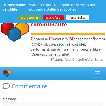
Panneau de gestion des cookies
En continuant
vous acceptez l'utilisation de services tiers
NPDS
:
Gestion de
de défiler,
pouvant installer des cookies
contenu
et de
Tout accepter
Tout refuser
Personnaliser
communauté
C
C
M
S
ontent &
ommunity
anagement
ystem
(CCMS) robuste, sécurisé, complet,
performant, parlant vraiment français, libre
(Open-Source) et gratuit.
37 visiteur(s) et 0 membre(s) en ligne.
Commentaire
Message