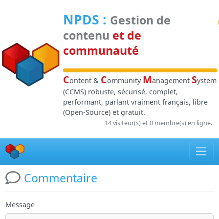
Panneau de gestion des cookies
NPDS
:
Gestion de
contenu
et de
communauté
C
C
M
S
ontent &
ommunity
anagement
ystem
(CCMS) robuste, sécurisé, complet,
performant, parlant vraiment français, libre
(Open-Source) et gratuit.
14 visiteur(s) et 0 membre(s) en ligne.
Commentaire
Message