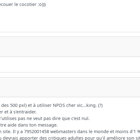
ouer le cocotier :o)))
es 500 pxl) et à utiliser NPDS cher vic...king. (?)
 et à s'entraider.
'utilises pas ne veut pas dire que c'est nul.
entre aide dans ton message.
n site. Il y a 7952001458 webmasters dans le monde et moins d'1 
u devrais apporter des critiques adultes pour qu'il améliore son s