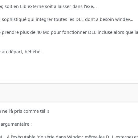
, soit en Lib externe soit a laisser dans l'exe...
eu sophistiqué qui integrer toutes les DLL dont a besoin windev...
ue prendre plus de 40 Mo pour fonctionner DLL incluse alors que
 au départ, héhéhé...
ne l'à pris comme tel !!
n argumentaire :
LL à l'exécutable (de série dans Windev, même les DLL externe) et 