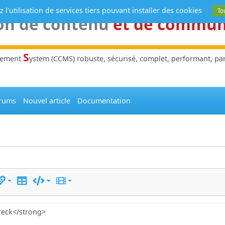
 l'utilisation de services tiers pouvant installer des cookies
To
on de contenu
et de commu
S
gement
ystem (CCMS) robuste, sécurisé, complet, performant, parl
rums
Nouvel article
Documentation