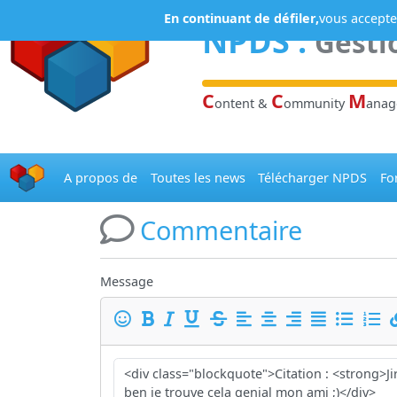
Panneau de gestion des cookies
En continuant de défiler,
vous acceptez
NPDS
:
Gesti
C
C
M
ontent &
ommunity
ana
A propos de
Toutes les news
Télécharger NPDS
Fo
Commentaire
Message