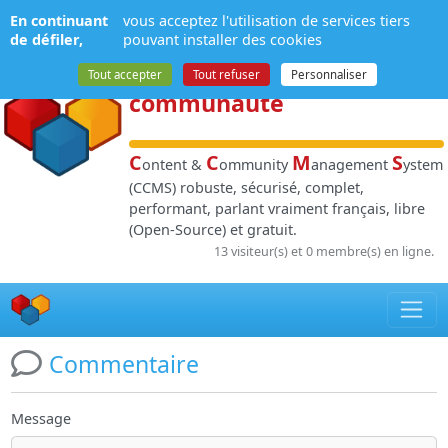
Panneau de gestion des cookies
En continuant
vous acceptez l'utilisation de services tiers
NPDS
:
Gestion de
de défiler,
pouvant installer des cookies
contenu
et de
Tout accepter
Tout refuser
Personnaliser
communauté
C
C
M
S
ontent &
ommunity
anagement
ystem
(CCMS) robuste, sécurisé, complet,
performant, parlant vraiment français, libre
(Open-Source) et gratuit.
13 visiteur(s) et 0 membre(s) en ligne.
Commentaire
Message