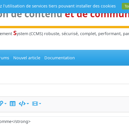
 l'utilisation de services tiers pouvant installer des cookies
To
on de contenu
et de commu
S
gement
ystem (CCMS) robuste, sécurisé, complet, performant, parl
rums
Nouvel article
Documentation