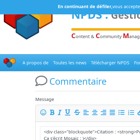
Panneau de gestion des cookies
En continuant de défiler,
vous acceptez
NPDS
:
Gesti
C
C
M
ontent &
ommunity
ana
A propos de
Toutes les news
Télécharger NPDS
Fo
Commentaire
Message