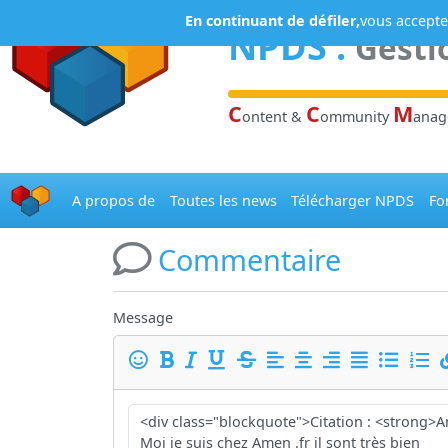
Panneau de gestion des cookies
En continuant de défiler,
vous acceptez
NPDS
:
Gesti
C
C
M
ontent &
ommunity
ana
A propos de
Toutes les news
Télécharger NPDS
Fo
Commentaire
Message