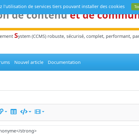
 l'utilisation de services tiers pouvant installer des cookies
To
on de contenu
et de commu
S
gement
ystem (CCMS) robuste, sécurisé, complet, performant, parl
rums
Nouvel article
Documentation