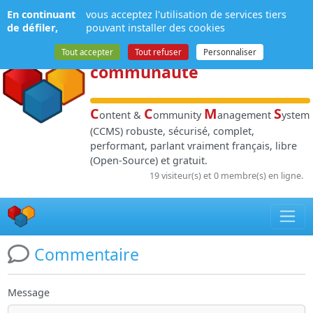
Panneau de gestion des cookies
En continuant
vous acceptez l'utilisation de services tiers
NPDS
:
Gestion de
de défiler,
pouvant installer des cookies
contenu
et de
Tout accepter
Tout refuser
Personnaliser
communauté
C
C
M
S
ontent &
ommunity
anagement
ystem
(CCMS) robuste, sécurisé, complet,
performant, parlant vraiment français, libre
(Open-Source) et gratuit.
19 visiteur(s) et 0 membre(s) en ligne.
Commentaire
Message