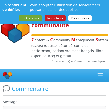
Panneau de gestion des cookies
En continuant
vous acceptez l'utilisation de services tiers
NPDS
:
Gestion de
de défiler,
pouvant installer des cookies
contenu
et de
Tout accepter
Tout refuser
Personnaliser
communauté
C
C
M
S
ontent &
ommunity
anagement
ystem
(CCMS) robuste, sécurisé, complet,
performant, parlant vraiment français, libre
(Open-Source) et gratuit.
15 visiteur(s) et 0 membre(s) en ligne.
Commentaire
Message