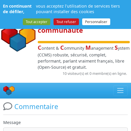
Panneau de gestion des cookies
En continuant
vous acceptez l'utilisation de services tiers
NPDS
:
Gestion de
de défiler,
pouvant installer des cookies
contenu
et de
Tout accepter
Tout refuser
Personnaliser
communauté
C
C
M
S
ontent &
ommunity
anagement
ystem
(CCMS) robuste, sécurisé, complet,
performant, parlant vraiment français, libre
(Open-Source) et gratuit.
10 visiteur(s) et 0 membre(s) en ligne.
Commentaire
Message