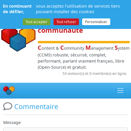
Panneau de gestion des cookies
En continuant
vous acceptez l'utilisation de services tiers
NPDS
:
Gestion de
de défiler,
pouvant installer des cookies
contenu
et de
Tout accepter
Tout refuser
Personnaliser
communauté
C
C
M
S
ontent &
ommunity
anagement
ystem
(CCMS) robuste, sécurisé, complet,
performant, parlant vraiment français, libre
(Open-Source) et gratuit.
53 visiteur(s) et 0 membre(s) en ligne.
Commentaire
Message