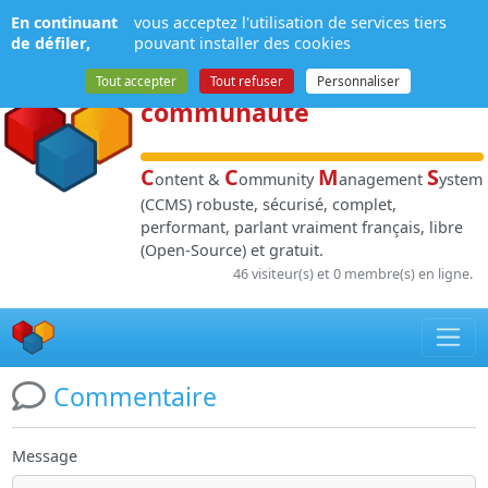
Panneau de gestion des cookies
En continuant
vous acceptez l'utilisation de services tiers
NPDS
:
Gestion de
de défiler,
pouvant installer des cookies
contenu
et de
Tout accepter
Tout refuser
Personnaliser
communauté
C
C
M
S
ontent &
ommunity
anagement
ystem
(CCMS) robuste, sécurisé, complet,
performant, parlant vraiment français, libre
(Open-Source) et gratuit.
46 visiteur(s) et 0 membre(s) en ligne.
Commentaire
Message