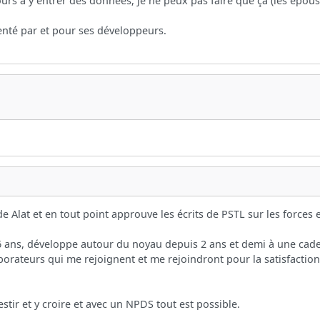
urs à y entrer des données, je ne peux pas faire que ça (les épous
ienté par et pour ses développeurs.
e Alat et en tout point approuve les écrits de PSTL sur les forces 
u 6 ans, développe autour du noyau depuis 2 ans et demi à une cad
borateurs qui me rejoignent et me rejoindront pour la satisfactio
estir et y croire et avec un NPDS tout est possible.