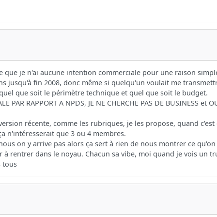
me que je n'ai aucune intention commerciale pour une raison simpl
 jusqu'à fin 2008, donc même si quelqu'un voulait me transmettre 
 quel que soit le périmètre technique et quel que soit le budget.
E PAR RAPPORT A NPDS, JE NE CHERCHE PAS DE BUSINESS et OU
ersion récente, comme les rubriques, je les propose, quand c'est 
ça n'intéresserait que 3 ou 4 membres.
ous on y arrive pas alors ça sert à rien de nous montrer ce qu'on p
r à rentrer dans le noyau. Chacun sa vibe, moi quand je vois un tru
s tous