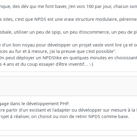
nque, des dév qui me font baver, j'en vois 100 par jour, chacun so
s sites, c'est que NPDS est une vraie structure modulaire, pérenne
bale, utiliser un peu de spip, un peu d'oscommerce, un peu de php
 d'un bon noyau pour développer un projet vaste vont lire ça et se
ices au fur et à mesure, j'ai la preuve que c'est possible".
ien. On peut déployer un NPDSlike en quelques minutes en choisiss
 ans et du coup essayer d'être inventif... :-)
'engage dans le développement PHP.
tre partir d'un existant et l'adapter ou développer sur mesure à la
rojet à réaliser, on choisit ou non de retnir NPDS comme base.