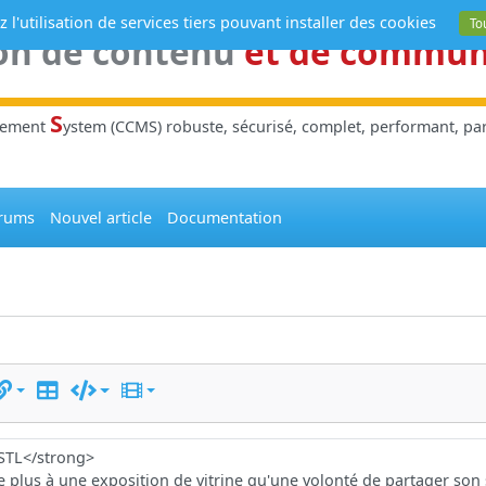
 l'utilisation de services tiers pouvant installer des cookies
To
on de contenu
et de commu
S
gement
ystem (CCMS) robuste, sécurisé, complet, performant, parl
rums
Nouvel article
Documentation