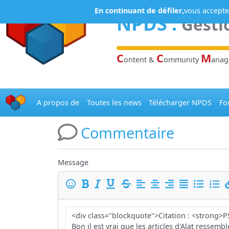
Panneau de gestion des cookies
En continuant de défiler,
vous acceptez
NPDS
:
Gesti
C
C
M
ontent &
ommunity
ana
A propos de
Toutes les news
Télécharger NPDS
Fo
Commentaire
Message