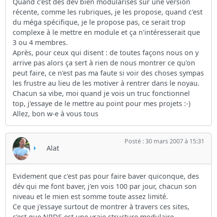
Quand c'est des dév bien modularisés sur une version
récente, comme les rubriques, je les propose, quand c'est
du méga spécifique, je le propose pas, ce serait trop
complexe à le mettre en module et ça n'intéresserait que
3 ou 4 membres.
Après, pour ceux qui disent : de toutes façons nous on y
arrive pas alors ça sert à rien de nous montrer ce qu'on
peut faire, ce n'est pas ma faute si voir des choses sympas
les frustre au lieu de les motiver à rentrer dans le noyau.
Chacun sa vibe, moi quand je vois un truc fonctionnel
top, j'essaye de le mettre au point pour mes projets :-)
Allez, bon w-e à vous tous
Posté : 30 mars 2007 à 15:31
Alat
Evidement que c'est pas pour faire baver quiconque, des
dév qui me font baver, j'en vois 100 par jour, chacun son
niveau et le mien est somme toute assez limité.
Ce que j'essaye surtout de montrer à travers ces sites,
c'est que NPDS est une vraie structure modulaire,