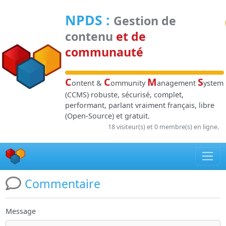
Panneau de gestion des cookies
NPDS
:
Gestion de
contenu
et de
communauté
C
C
M
S
ontent &
ommunity
anagement
ystem
(CCMS) robuste, sécurisé, complet,
performant, parlant vraiment français, libre
(Open-Source) et gratuit.
18 visiteur(s) et 0 membre(s) en ligne.
Commentaire
Message