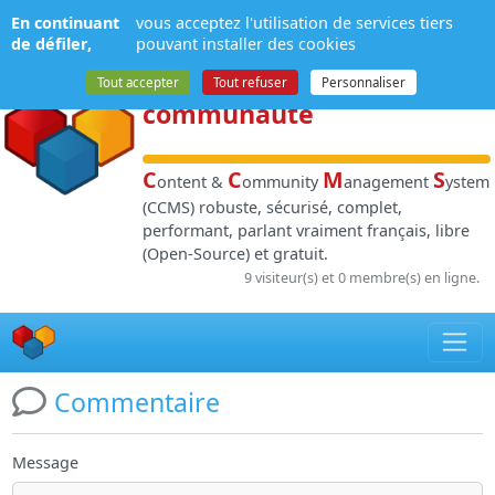
Panneau de gestion des cookies
En continuant
vous acceptez l'utilisation de services tiers
NPDS
:
Gestion de
de défiler,
pouvant installer des cookies
contenu
et de
Tout accepter
Tout refuser
Personnaliser
communauté
C
C
M
S
ontent &
ommunity
anagement
ystem
(CCMS) robuste, sécurisé, complet,
performant, parlant vraiment français, libre
(Open-Source) et gratuit.
9 visiteur(s) et 0 membre(s) en ligne.
Commentaire
Message