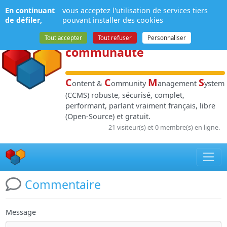
Panneau de gestion des cookies
En continuant
vous acceptez l'utilisation de services tiers
NPDS
:
Gestion de
de défiler,
pouvant installer des cookies
contenu
et de
Tout accepter
Tout refuser
Personnaliser
communauté
C
C
M
S
ontent &
ommunity
anagement
ystem
(CCMS) robuste, sécurisé, complet,
performant, parlant vraiment français, libre
(Open-Source) et gratuit.
21 visiteur(s) et 0 membre(s) en ligne.
Commentaire
Message