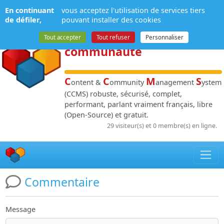
Panneau de gestion des cookies
En continuant
vous acceptez l'utilisation de services tiers
NPDS
:
Gestion de
de défiler,
pouvant installer des cookies
contenu
et de
Tout accepter
Tout refuser
Personnaliser
communauté
C
C
M
S
ontent &
ommunity
anagement
ystem
(CCMS) robuste, sécurisé, complet,
performant, parlant vraiment français, libre
(Open-Source) et gratuit.
29 visiteur(s) et 0 membre(s) en ligne.
Commentaire
Message