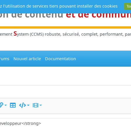
 l'utilisation de services tiers pouvant installer des cookies
To
on de contenu
et de commu
S
gement
ystem (CCMS) robuste, sécurisé, complet, performant, parl
rums
Nouvel article
Documentation