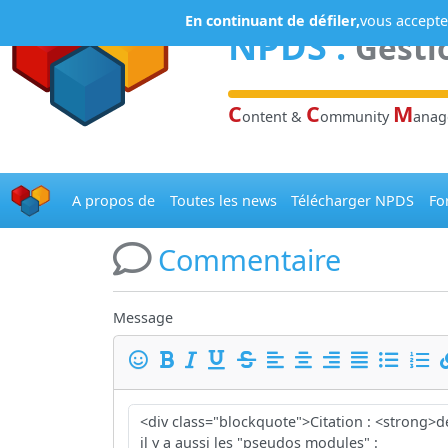
Panneau de gestion des cookies
En continuant de défiler,
vous acceptez
NPDS
:
Gesti
C
C
M
ontent &
ommunity
ana
A propos de
Toutes les news
Télécharger NPDS
Fo
Commentaire
Message