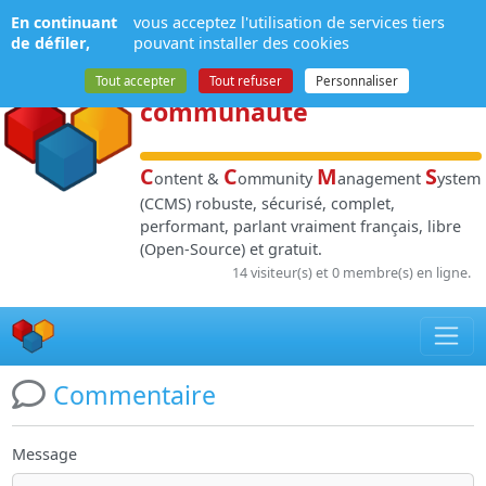
Panneau de gestion des cookies
En continuant
vous acceptez l'utilisation de services tiers
NPDS
:
Gestion de
de défiler,
pouvant installer des cookies
contenu
et de
Tout accepter
Tout refuser
Personnaliser
communauté
C
C
M
S
ontent &
ommunity
anagement
ystem
(CCMS) robuste, sécurisé, complet,
performant, parlant vraiment français, libre
(Open-Source) et gratuit.
14 visiteur(s) et 0 membre(s) en ligne.
Commentaire
Message