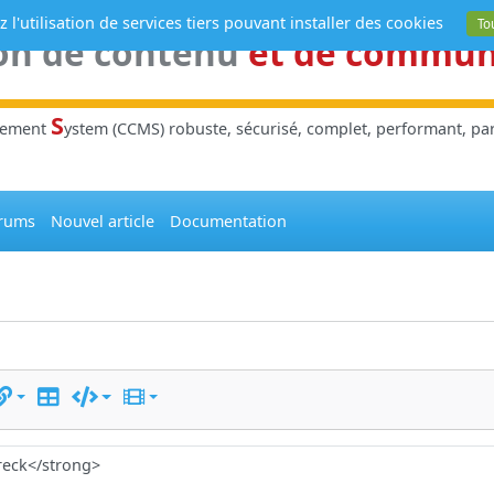
 l'utilisation de services tiers pouvant installer des cookies
To
on de contenu
et de commu
S
gement
ystem (CCMS) robuste, sécurisé, complet, performant, parl
rums
Nouvel article
Documentation