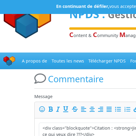
Panneau de gestion des cookies
En continuant de défiler,
vous acceptez
NPDS
:
Gesti
C
C
M
ontent &
ommunity
ana
A propos de
Toutes les news
Télécharger NPDS
Fo
Commentaire
Message