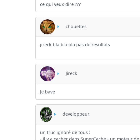
ce qui veux dire ???
chouettes
jireck bla bla bla pas de resultats
Jireck
Je bave
developpeur
un truc ignoré de tous :
- il y a cacher dans SuperCache - un moteur de 