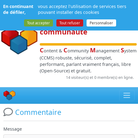
Panneau de gestion des cookies
En continuant
vous acceptez l'utilisation de services tiers
NPDS
:
Gestion de
de défiler,
pouvant installer des cookies
contenu
et de
Tout accepter
Tout refuser
Personnaliser
communauté
C
C
M
S
ontent &
ommunity
anagement
ystem
(CCMS) robuste, sécurisé, complet,
performant, parlant vraiment français, libre
(Open-Source) et gratuit.
14 visiteur(s) et 0 membre(s) en ligne.
Commentaire
Message