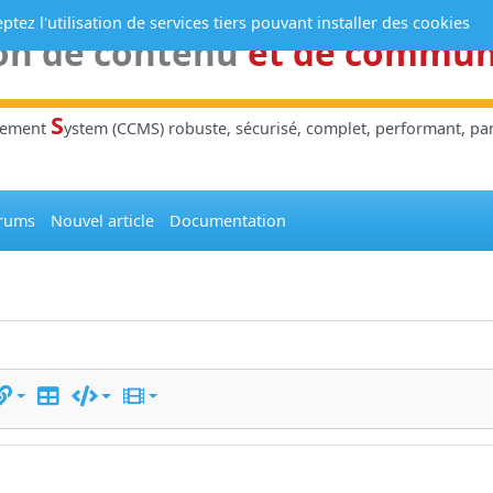
tez l'utilisation de services tiers pouvant installer des cookies
on de contenu
et de commu
S
gement
ystem (CCMS) robuste, sécurisé, complet, performant, parl
rums
Nouvel article
Documentation