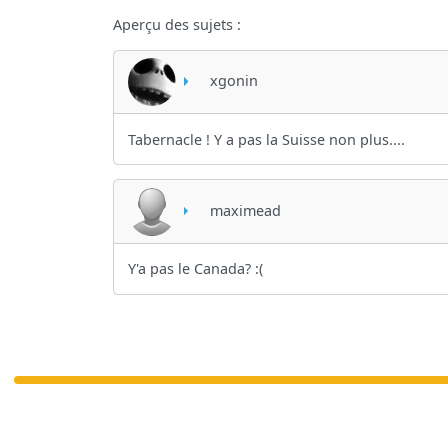
Aperçu des sujets :
xgonin
Tabernacle ! Y a pas la Suisse non plus....
maximead
Y'a pas le Canada? :(