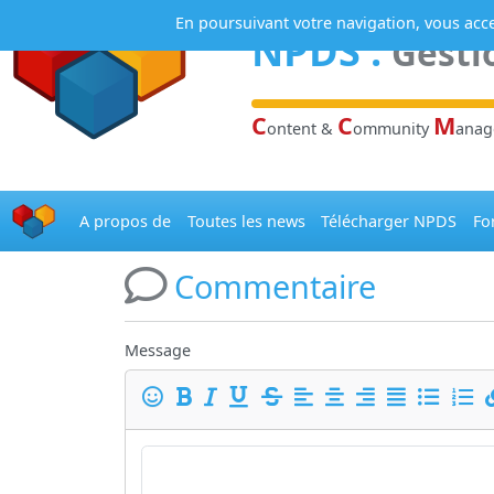
Panneau de gestion des cookies
En poursuivant votre navigation, vous accep
NPDS
:
Gesti
C
C
M
ontent &
ommunity
ana
A propos de
Toutes les news
Télécharger NPDS
Fo
Commentaire
Message