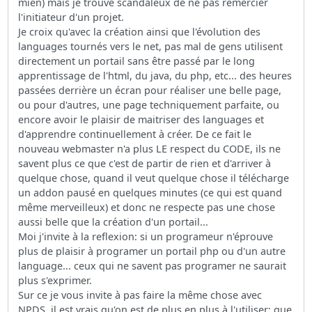
mien) mais je trouve scandaleux de ne pas remercier
l'initiateur d'un projet.
Je croix qu'avec la création ainsi que l'évolution des
languages tournés vers le net, pas mal de gens utilisent
directement un portail sans être passé par le long
apprentissage de l'html, du java, du php, etc... des heures
passées derrière un écran pour réaliser une belle page,
ou pour d'autres, une page techniquement parfaite, ou
encore avoir le plaisir de maitriser des languages et
d'apprendre continuellement à créer. De ce fait le
nouveau webmaster n'a plus LE respect du CODE, ils ne
savent plus ce que c'est de partir de rien et d'arriver à
quelque chose, quand il veut quelque chose il télécharge
un addon pausé en quelques minutes (ce qui est quand
même merveilleux) et donc ne respecte pas une chose
aussi belle que la création d'un portail...
Moi j'invite à la reflexion: si un programeur n'éprouve
plus de plaisir à programer un portail php ou d'un autre
language... ceux qui ne savent pas programer ne saurait
plus s'exprimer.
Sur ce je vous invite à pas faire la même chose avec
NPDS, il est vrais qu'on est de plus en plus à l'utiliser: que