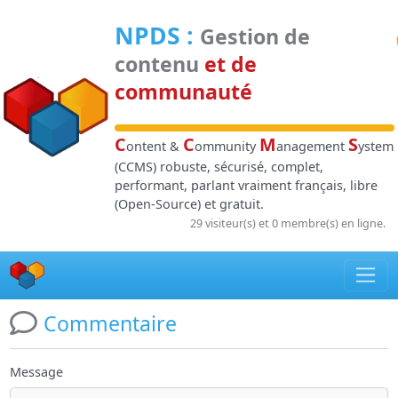
Panneau de gestion des cookies
NPDS
:
Gestion de
contenu
et de
communauté
C
C
M
S
ontent &
ommunity
anagement
ystem
(CCMS) robuste, sécurisé, complet,
performant, parlant vraiment français, libre
(Open-Source) et gratuit.
29 visiteur(s) et 0 membre(s) en ligne.
Commentaire
Message