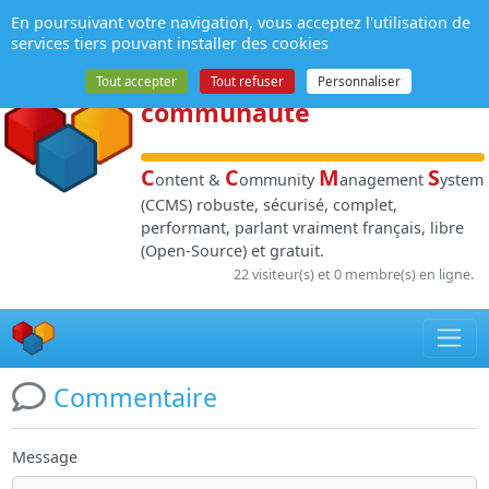
Panneau de gestion des cookies
En poursuivant votre navigation, vous acceptez l'utilisation de
NPDS
:
Gestion de
services tiers pouvant installer des cookies
contenu
et de
Tout accepter
Tout refuser
Personnaliser
communauté
C
C
M
S
ontent &
ommunity
anagement
ystem
(CCMS) robuste, sécurisé, complet,
performant, parlant vraiment français, libre
(Open-Source) et gratuit.
22 visiteur(s) et 0 membre(s) en ligne.
Commentaire
Message