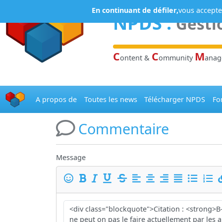
Panneau de gestion des cookies
En continuant de défiler,
vous acceptez
NPDS
:
Gesti
C
C
M
ontent &
ommunity
ana
A propos de
Toutes les news
Télécharger NPDS
Fo
Commentaire
Message