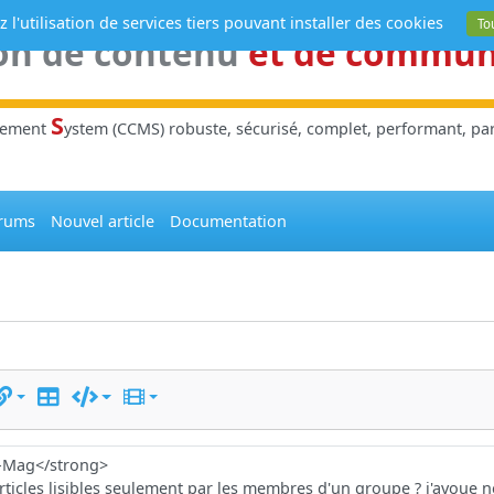
 l'utilisation de services tiers pouvant installer des cookies
To
on de contenu
et de commu
S
gement
ystem (CCMS) robuste, sécurisé, complet, performant, parl
rums
Nouvel article
Documentation