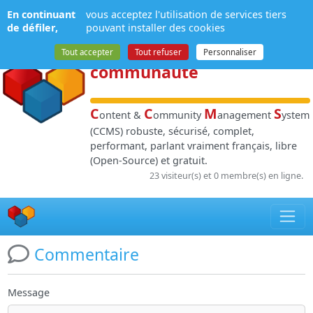
Panneau de gestion des cookies
En continuant
vous acceptez l'utilisation de services tiers
NPDS
:
Gestion de
de défiler,
pouvant installer des cookies
contenu
et de
Tout accepter
Tout refuser
Personnaliser
communauté
C
C
M
S
ontent &
ommunity
anagement
ystem
(CCMS) robuste, sécurisé, complet,
performant, parlant vraiment français, libre
(Open-Source) et gratuit.
23 visiteur(s) et 0 membre(s) en ligne.
Commentaire
Message