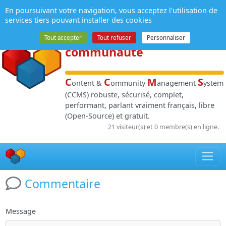
Panneau de gestion des cookies
En poursuivant votre navigation, vous acceptez l'utilisation de
NPDS
:
Gestion de
services tiers pouvant installer des cookies
contenu
et de
Tout accepter
Tout refuser
Personnaliser
communauté
C
C
M
S
ontent &
ommunity
anagement
ystem
(CCMS) robuste, sécurisé, complet,
performant, parlant vraiment français, libre
(Open-Source) et gratuit.
21 visiteur(s) et 0 membre(s) en ligne.
Commentaire
Message