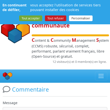
Panneau de gestion des cookies
En continuant
vous acceptez l'utilisation de services tiers
NPDS
:
Gestion de
de défiler,
pouvant installer des cookies
contenu
et de
Tout accepter
Tout refuser
Personnaliser
communauté
C
C
M
S
ontent &
ommunity
anagement
ystem
(CCMS) robuste, sécurisé, complet,
performant, parlant vraiment français, libre
(Open-Source) et gratuit.
12 visiteur(s) et 0 membre(s) en ligne.
Commentaire
Message