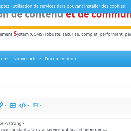
tez l'utilisation de services tiers pouvant installer des cookies
on de contenu
et de commu
S
gement
ystem (CCMS) robuste, sécurisé, complet, performant, parl
rums
Nouvel article
Documentation