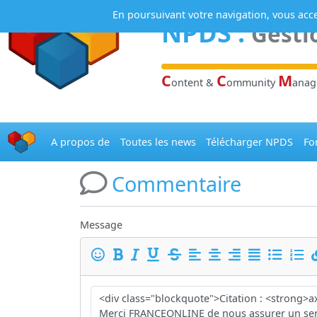
Panneau de gestion des cookies
En poursuivant votre navigation, vous accep
NPDS
:
Gesti
C
C
M
ontent &
ommunity
ana
A propos de
Toutes les news
Télécharger NPDS
Fo
Commentaire
Message